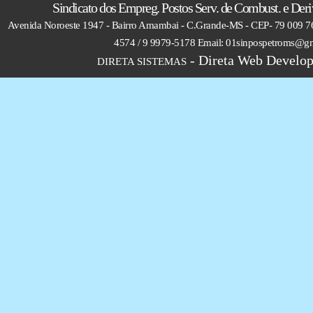
Sindicato dos Empreg. Postos Serv. de Combust. e Deri
Avenida Noroeste 1947 - Bairro Amambai - C.Grande-MS - CEP- 79 009 76
4574 / 9 9979-5178 Email: 01sinpospetroms@g
- Direta Web Develop
DIRETA SISTEMAS