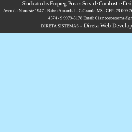
Sindicato dos Empreg. Postos Serv. de Combust. e Deri
Avenida Noroeste 1947 - Bairro Amambai - C.Grande-MS - CEP- 79 009 76
4574 / 9 9979-5178 Email: 01sinpospetroms@g
- Direta Web Develop
DIRETA SISTEMAS